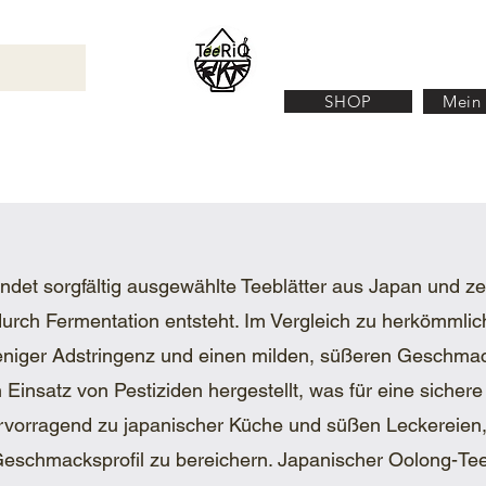
SHOP
Mein
N
TEEZUBEHÖR
ÜBER UNS
KONTACT
et sorgfältig ausgewählte Teeblätter aus Japan und zei
urch Fermentation entsteht. Im Vergleich zu herkömmli
niger Adstringenz und einen milden, süßeren Geschmack
Einsatz von Pestiziden hergestellt, was für eine sichere
vorragend zu japanischer Küche und süßen Leckereien,
schmacksprofil zu bereichern. Japanischer Oolong-Tee, 