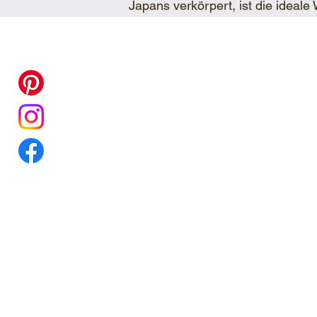
Japans verkörpert, ist die ideale
KUNDEN SERVICE
TeeRi
KONTAKT
ÜBER 
VERSAND
UNSER
ZAHLARTEN
HÄUFIGEFRAGEN(FAQ)
ZERTI
GROßHANDEL B2B
BIO Z