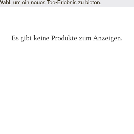
 Wahl, um ein neues Tee-Erlebnis zu bieten.
Es gibt keine Produkte zum Anzeigen.
Q
RECHTLICHES
UNS
IMPRESSUM
E PHILOSOPHIE
AGB
WIDERRUFSRECHT/W
FIKAT
ULAR
ERTIFIKAT DE-ÖKO-037
DATENSCHUTZERKL