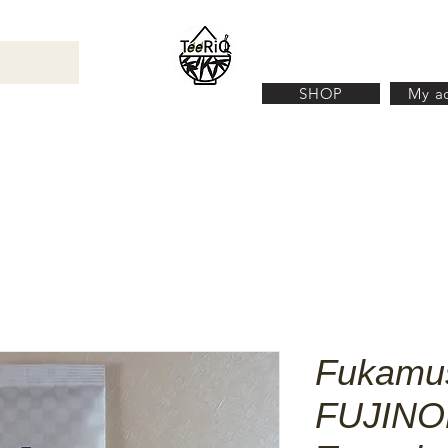
SHOP
My a
YPES OF TEA
TEA ACCESSORIES
ABOUT 
Fukamu
FUJINO