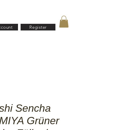
ccount
Register
US
Kontact
B2B
shi Sencha
MIYA Grüner