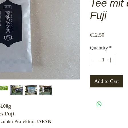
Tee mit 
Fuji
Price
€12.50
Quantity
*
Add to Cart
e100g
es Fuji
izuoka Präfektur, JAPAN