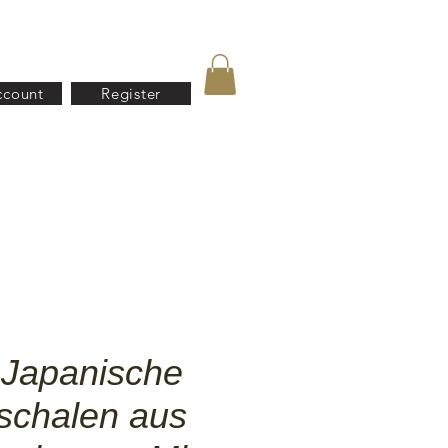
ccount
Register
US
Kontact
B2B
l Japanische
schalen aus