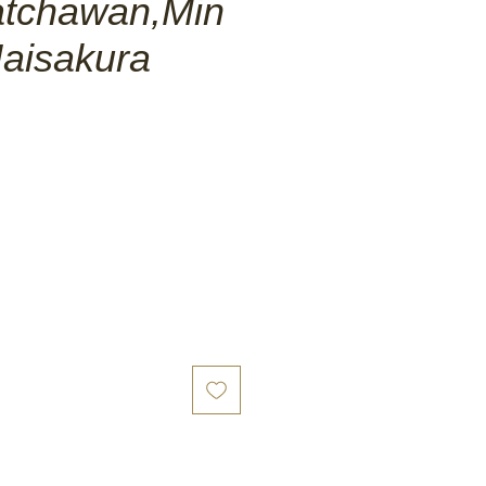
tchawan,Min
Maisakura