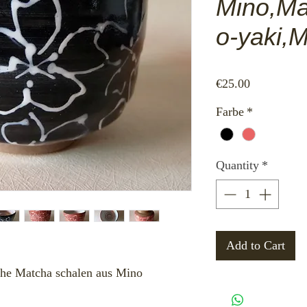
Mino,Ma
o-yaki,
Price
€25.00
Farbe
*
Quantity
*
Add to Cart
che Matcha schalen aus Mino