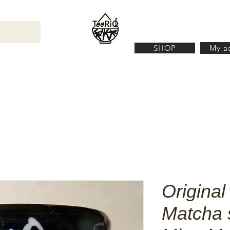
SHOP
My a
YPES OF TEA
TEA ACCESSORIES
ABOUT 
Origina
Matcha 