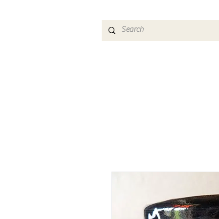
HOME
SHOP
T