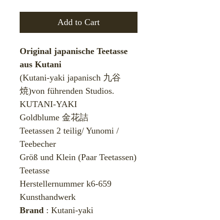
Add to Cart
Original japanische Teetasse
aus Kutani
(Kutani-yaki japanisch 九谷
焼)von führenden Studios.
KUTANI-YAKI
Goldblume 金花詰
Teetassen 2 teilig/ Yunomi /
Teebecher
​Größ und Klein (Paar Teetassen)
Teetasse
Herstellernummer k6-659
Kunsthandwerk
Brand
: Kutani-yaki