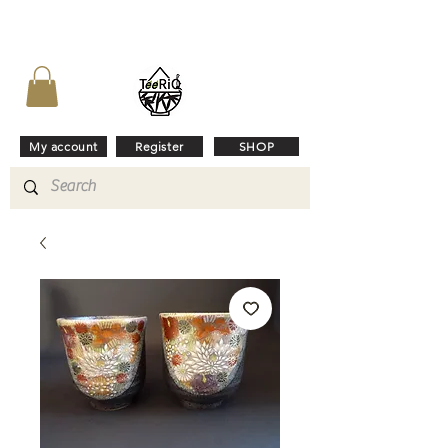
My account
Register
SHOP