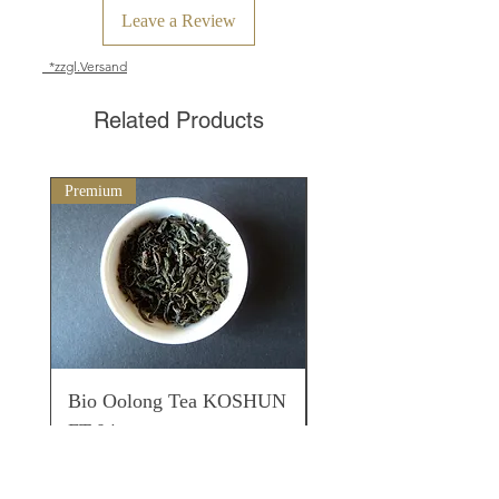
Leave a Review
*zzgl.Versand
Related Products
Premium
Matcha der höchsten Qualitä
Bio Oolong Tea KOSHUN
Bio Matcha SUIRA
FT-04
06 Premium Matcha
Steinmühlung
Price
€14.80