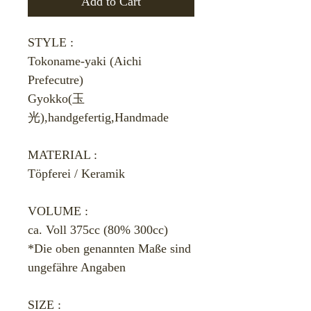
Add to Cart
STYLE :
Tokoname-yaki (Aichi
Prefecutre)
Gyokko(玉
光),handgefertig,Handmade
MATERIAL :
Töpferei / Keramik
VOLUME :
ca. Voll 375cc (80% 300cc)
*Die oben genannten Maße sind
ungefähre Angaben
SIZE :