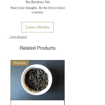
No Reviews Yet
Share your thoughts. Be the first to leave
a review.
Leave a Review
*zzgl.Versand
Related Products
Premium
Matcha der höchsten Qualitä