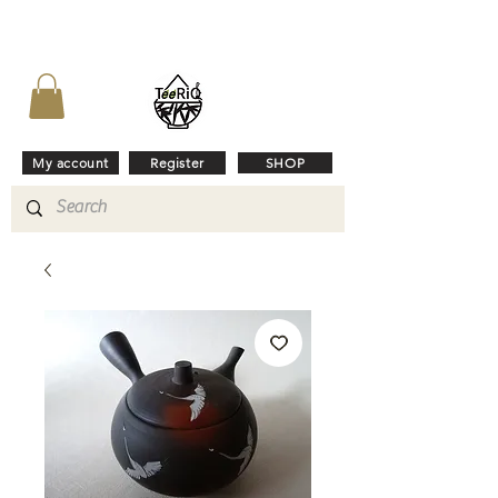
My account
Register
SHOP