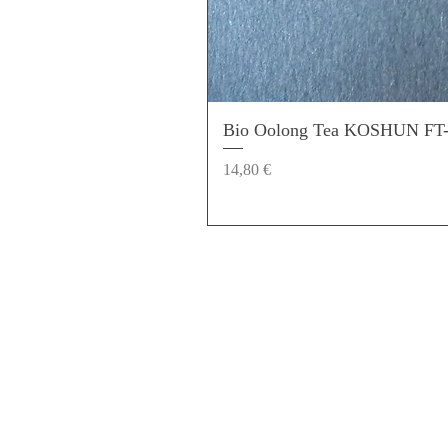
Bio Oolong Tea KOSHUN FT
Preis
14,80 €
KUNDEN SERVICE
TeeRi
KONTAKT
ÜBER 