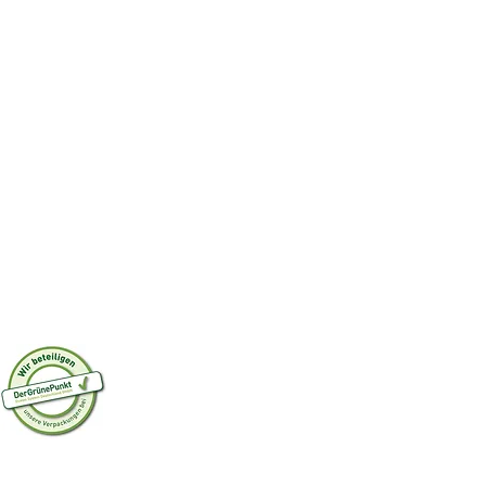
E PHILOSOPHIE
AGB
WIDERRUFSRECHT/W
FIKAT
ULAR
ERTIFIKAT DE-ÖKO-037
DATENSCHUTZERKL
RÜN PUNKT
COOKIE-EINSTELLU