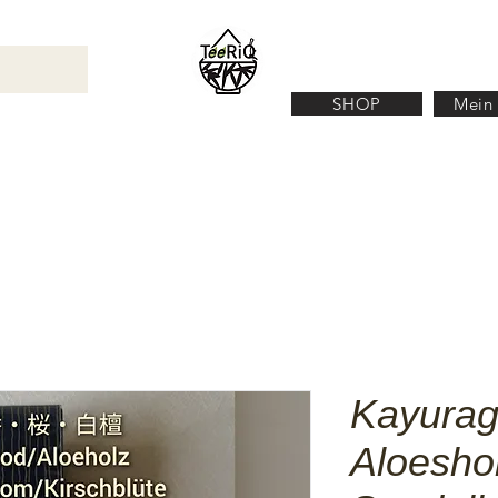
SHOP
Mein
N
TEEZUBEHÖR
ÜBER UNS
KONTACT
Kayurag
Aloeshol