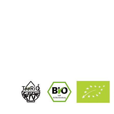
VERSAND
UNSER
ZAHLARTEN
HÄUFIGEFRAGEN(FAQ)
ZERTI
GROßHANDEL B2B
BIO Z
DER G
DE-ÖKO-037
Bio zertifiziert