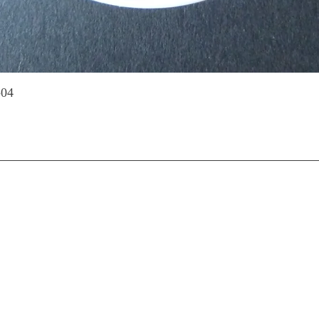
Schnellansicht
-04
Q
RECHTLICHES
UNS
IMPRESSUM