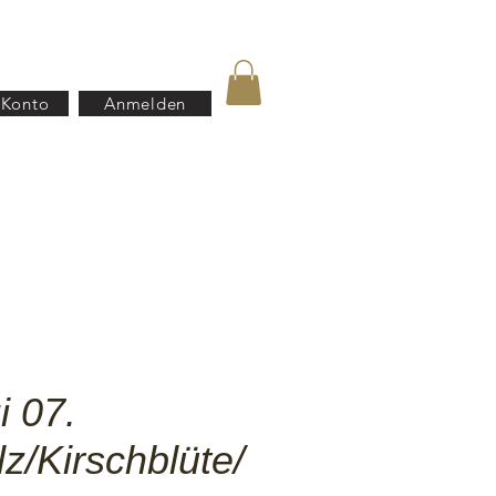
 Konto
Anmelden
B2B
Häufigefragen(FAQ)
i 07.
z/Kirschblüte/