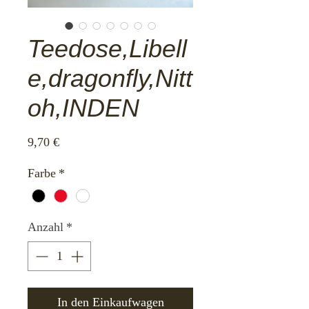
Teedose,Libell
e,dragonfly,Nitt
oh,INDEN
Preis
9,70 €
Farbe
*
Anzahl
*
In den Einkaufwagen