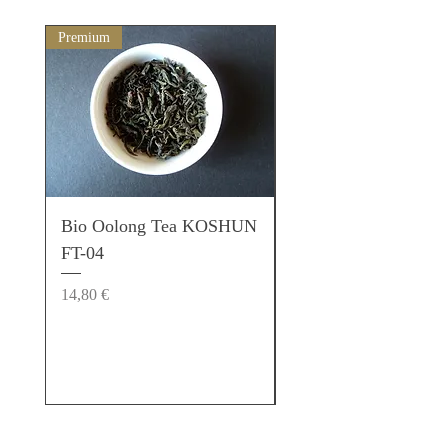
Premium
Matcha der höchsten Qualitä
Bio Oolong Tea KOSHUN
Bio Matcha SUIRA
FT-04
06 Premium Matcha
Steinmühlung
Preis
14,80 €
Preis
22,90 €