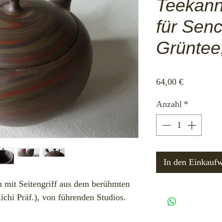
Teekann
für Sen
Grüntee
Preis
64,00 €
Anzahl
*
In den Einkauf
n mit Seitengriff aus dem berühmten
hi Präf.), von führenden Studios.