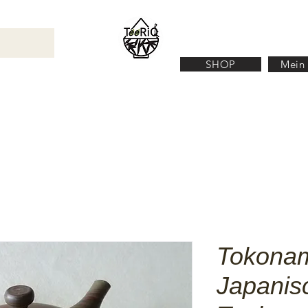
SHOP
Mein
N
TEEZUBEHÖR
ÜBER UNS
KONTACT
Tokona
Japanis