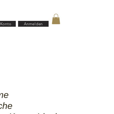
 Konto
Anmelden
B2B
Häufigefragen(FAQ)
me
che