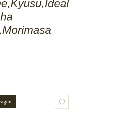
e,Kyusu,Ideal
cha
,Morimasa
wagen